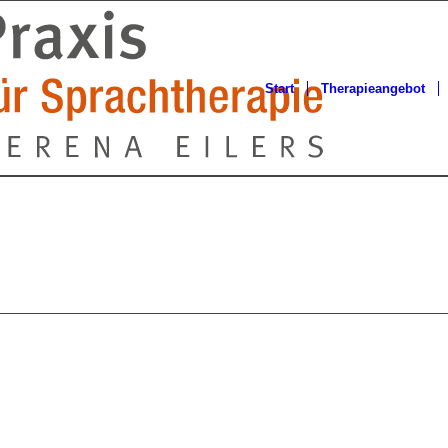
Start
Therapieangebot