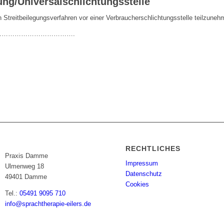
ung/Universal­schlichtungs­stelle
 an Streitbeilegungsverfahren vor einer Verbraucherschlichtungsstelle teilzuneh
…………………………….
RECHTLICHES
Praxis Damme
Impressum
Ulmenweg 18
Datenschutz
49401 Damme
Cookies
Tel.:
05491 9095 710
info@sprachtherapie-eilers.de